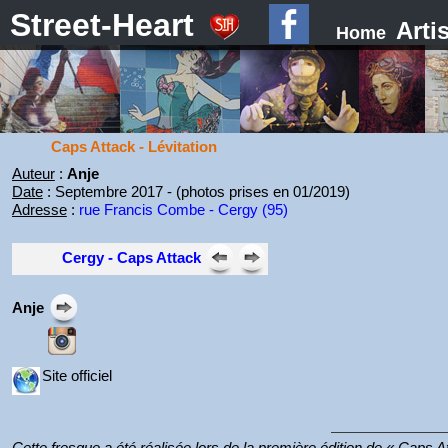
Street-Heart
Arti
Home
Caps Attack - Lévitation
Auteur
:
Anje
Date
: Septembre 2017 - (photos prises en 01/2019)
Adresse
:
rue Francis Combe - Cergy (95)
Cergy - Caps Attack
Anje
Site officiel
Cette fresque a été réalisée lors de la première édition de « Caps