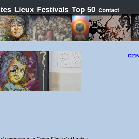
stes
Lieux
Festivals
Top 50
Contact
C215
e du parcours « Le Grand Siècle du Marais ».