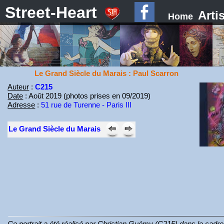
Street-Heart
Arti
Home
Le Grand Siècle du Marais : Paul Scarron
Auteur
:
C215
Date
: Août 2019 (photos prises en 09/2019)
Adresse
:
51 rue de Turenne - Paris III
Le Grand Siècle du Marais
Ce portrait a été réalisé par Christian Guémy (C215) dans le cadr