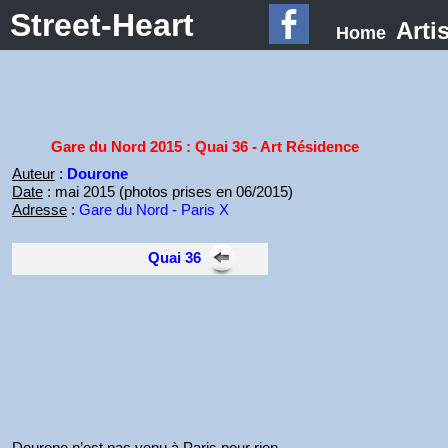
Street-Heart
Arti
Home
Gare du Nord 2015 : Quai 36 - Art Résidence
Auteur
:
Dourone
Date
: mai 2015 (photos prises en 06/2015)
Adresse
:
Gare du Nord - Paris X
Quai 36
Dourone n’est pas venu à Paris pour rien.