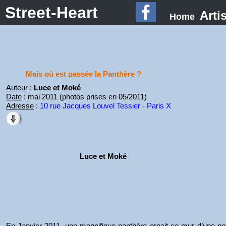
Street-Heart
Arti
Home
Mais où est passée la Panthère ?
Auteur
:
Luce et Moké
Date
: mai 2011 (photos prises en 05/2011)
Adresse
:
10 rue Jacques Louvel Tessier - Paris X
Luce et Moké
En Janvier 2011, une magnifique panthère ornait ce mur d’une pet