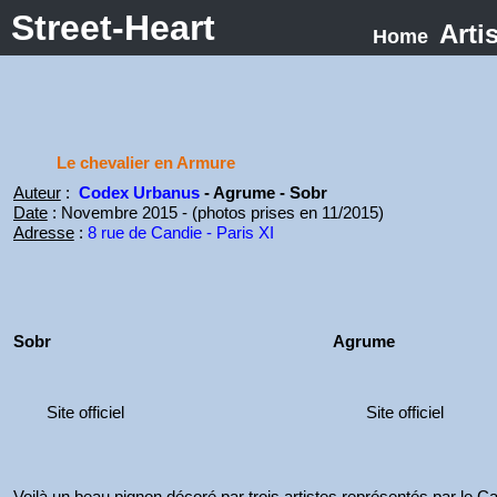
Street-Heart
Arti
Home
Le chevalier en Armure
Auteur
:
Codex Urbanus
- Agrume - Sobr
Date
: Novembre 2015 - (photos prises en 11/2015)
Adresse
:
8 rue de Candie - Paris XI
Sobr
Agrume
Site officiel
Site officiel
Voilà un beau pignon décoré par trois artistes représentés par le 