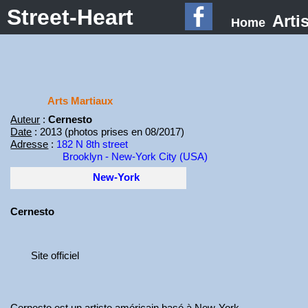
Street-Heart
Arti
Home
Arts Martiaux
Auteur
:
Cernesto
Date
: 2013 (photos prises en 08/2017)
Adresse
:
182 N 8th street
Brooklyn - New-York City (USA)
New-York
Cernesto
Site officiel
Cernesto est un artiste américain basé à New-York.