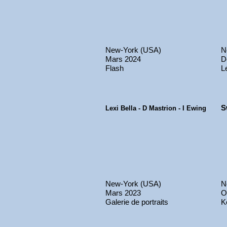
New-York (USA)
N
Mars 2024
D
Flash
L
S
Lexi Bella - D Mastrion - I Ewing
New-York (USA)
N
Mars 2023
O
Galerie de portraits
K