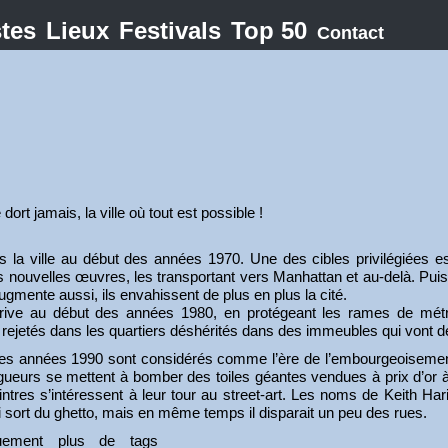
stes
Lieux
Festivals
Top 50
Contact
ort jamais, la ville où tout est possible !
 la ville au début des années 1970. Une des cibles privilégiées e
es nouvelles œuvres, les transportant vers Manhattan et au-delà. Pui
augmente aussi, ils envahissent de plus en plus la cité.
arrive au début des années 1980, en protégeant les rames de mét
 rejetés dans les quartiers déshérités dans des immeubles qui vont 
des années 1990 sont considérés comme l’ère de l’embourgeoisement
gueurs se mettent à bomber des toiles géantes vendues à prix d’or à 
peintres s’intéressent à leur tour au street-art. Les noms de Keith H
ti sort du ghetto, mais en même temps il disparait un peu des rues.
iquement plus de tags