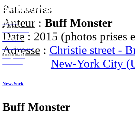
Street-Heart
Patisseries
street-heart.com
Auteur
:
Buff Monster
Home
Contact
Artistes
Date
: 2015 (photos prises 
Lieux
Festivals
Adresse
:
Christie street - 
Top 50
New-York City 
Contact
New-York
Buff Monster