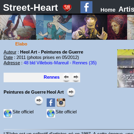
Street-Heart
Arti
Home
Elabo
Auteur
:
Heol Art - Peintures de Guerre
Date
: 2011 (photos prises en 05/2012)
Adresse
:
48 bld Villebois-Mareuil - Rennes (35)
Rennes
Peintures de Guerre
Heol Art
Site officiel
Site officiel
L’Elabo est un collectif d’artistes né en 1997. A cette époque, une