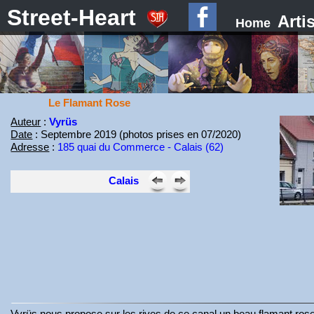
Street-Heart
Arti
Home
Le Flamant Rose
Auteur
:
Vyrüs
Date
: Septembre 2019 (photos prises en 07/2020)
Adresse
:
185 quai du Commerce - Calais (62)
Calais
Vyrüs nous propose sur les rives de ce canal un beau flamant rose 