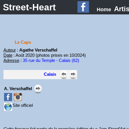
Street-Heart
Arti
Home
Le Caps
Auteur
:
Agathe Verschaffel
Date
: Août 2020 (photos prises en 10/2024)
Adresse
:
35 rue du Temple - Calais (62)
Calais
A. Verschaffel
Site officiel
Cette fresque fait partie de la première édition du « Jam Etend’Art »