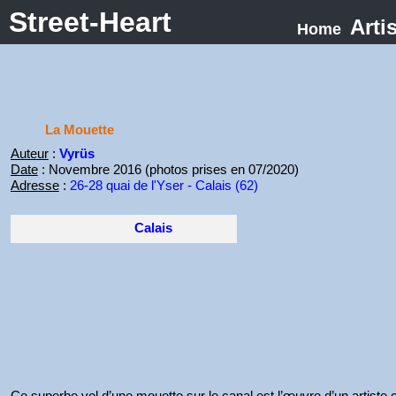
Street-Heart
Arti
Home
La Mouette
Auteur
:
Vyrüs
Date
: Novembre 2016 (photos prises en 07/2020)
Adresse
:
26-28 quai de l'Yser - Calais (62)
Calais
Ce superbe vol d’une mouette sur le canal est l’œuvre d’un artist