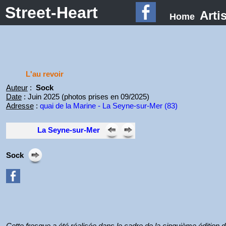
Street-Heart
Arti
Home
L'au revoir
Auteur
:
Sock
Date
: Juin 2025 (photos prises en 09/2025)
Adresse
:
quai de la Marine - La Seyne-sur-Mer (83)
La Seyne-sur-Mer
Sock
Cette fresque a été réalisée dans le cadre de la cinquième édition