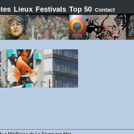
stes
Lieux
Festivals
Top 50
Contact
n du « MiniFest » de La Seyne-sur-Mer.