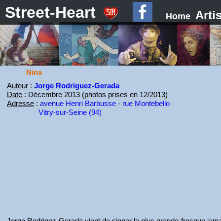
Street-Heart
Arti
Home
Nina
Auteur
:
Jorge Rodriguez-Gerada
Date
: Décembre 2013 (photos prises en 12/2013)
Adresse
:
avenue Henri Barbusse - rue Montebello
Vitry-sur-Seine (94)
Jorge Rodrigez-Gerada vient de signer la plus grande fresque jamai