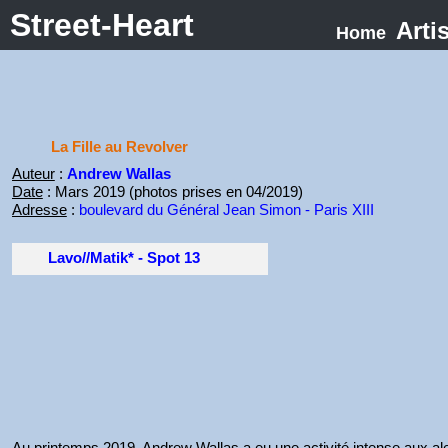
Street-Heart
Arti
Home
La Fille au Revolver
Auteur
:
Andrew Wallas
Date
: Mars 2019 (photos prises en 04/2019)
Adresse
:
boulevard du Général Jean Simon - Paris XIII
Lavo//Matik* - Spot 13
Au printemps 2019, Andrew Wallas a eu une activité intense aux ale