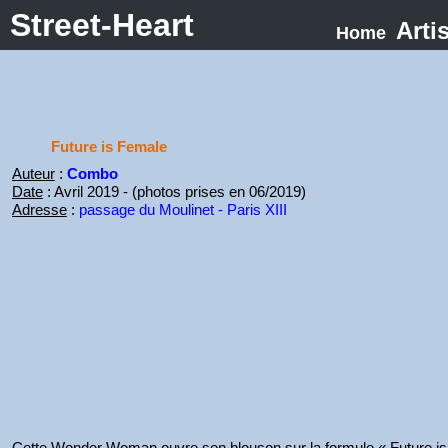
Street-Heart
Arti
Home
Future is Female
Auteur
:
Combo
Date
: Avril 2019 - (photos prises en 06/2019)
Adresse
:
passage du Moulinet - Paris XIII
Cette Wonder Woman ouvre son blouson sur la formule « Future is 