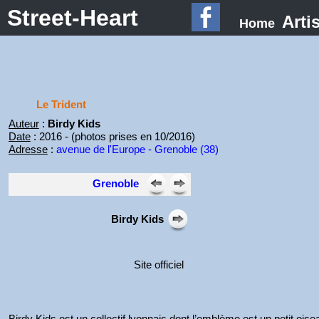
Street-Heart
Arti
Home
Le Trident
Auteur
:
Birdy Kids
Date
: 2016 - (photos prises en 10/2016)
Adresse
:
avenue de l'Europe - Grenoble (38)
Grenoble
Birdy Kids
Site officiel
Birdy Kids est un collectif lyonnais dont l’emblème est un petit oisea